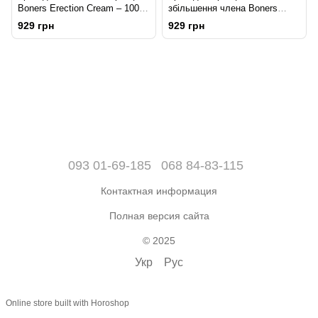
Boners Erection Cream – 100
збільшення члена Boners
ml, ніацинамід + рослинні
Penis XXL Cream, рослинні
929 грн
929 грн
екстракти
екстракти
093 01-69-185
068 84-83-115
Контактная информация
Полная версия сайта
© 2025
Укр
Рус
Online store built with Horoshop