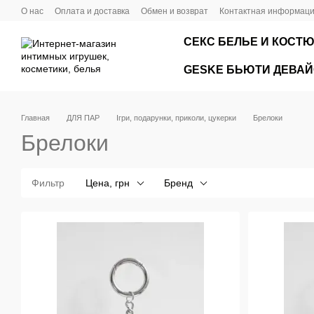
Перейти к основному контенту
О нас
Оплата и доставка
Обмен и возврат
Контактная информац
СЕКС БЕЛЬЕ И КОСТ
GЕSKE БЬЮТИ ДЕВА
Главная
ДЛЯ ПАР
Ігри, подарунки, приколи, цукерки
Брелоки
Брелоки
Фильтр
Цена, грн
Бренд