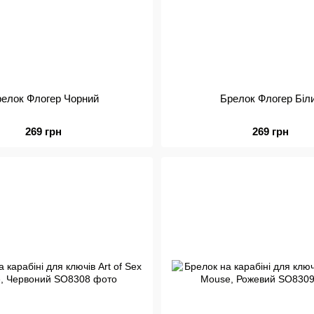
елок Флогер Чорний
Брелок Флогер Біл
269 грн
269 грн