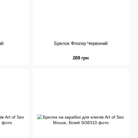
ий
Брелок Флогер Червоний
269 грн