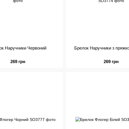
ок Наручники Червоний
Брелок Наручники з пряжк
269 грн
269 грн