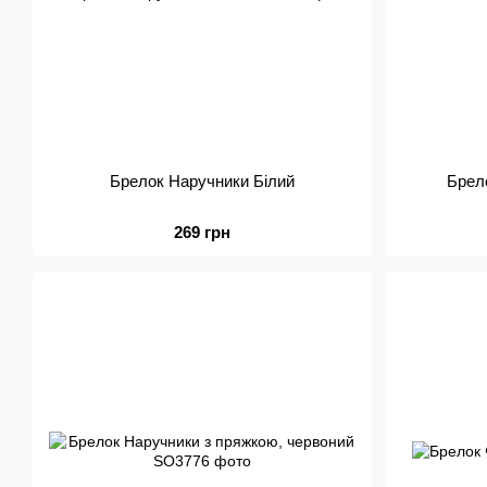
Брелок Наручники Білий
Брел
269 грн