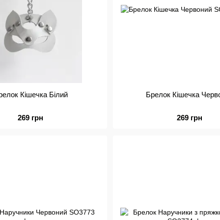
релок Кішечка Білий
Брелок Кішечка Черв
269 грн
269 грн