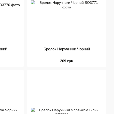
оний
Брелок Наручники Чорний
269 грн