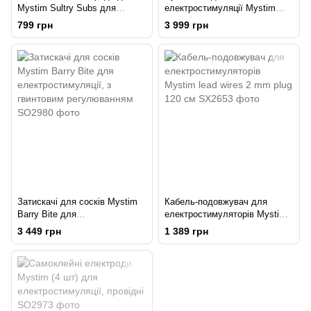
Mystim Sultry Subs для
електростимуляції Mystim
електростимуляції
Magic Gloves, дуже ніжний
799 грн
3 999 грн
вплив
Затискачі для сосків Mystim
Кабель-подовжувач для
Barry Bite для
електростимуляторів Mystim
електростимуляції, з
lead wires 2 mm plug 120 см
3 449 грн
1 389 грн
гвинтовим регулюванням