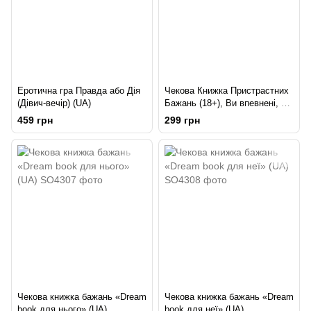
Еротична гра Правда або Дія
Чекова Книжка Пристрастних
(Дівич-вечір) (UA)
Бажань (18+), Ви впевнені, що
дійдете до кінця? (UA)
459 грн
299 грн
Чекова книжка бажань «Dream
Чекова книжка бажань «Dream
book для нього» (UA)
book для неї» (UA)