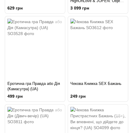
HighOnLove & JOPEN: Objects
of Desire (краплі для клітора і
629 грн
3 099 грн
вібратор з кристалами)
Еротична гра Правда або Дія
Чекова Книжка SEX Бажань
(Камасутра) (UA)
499 грн
249 грн