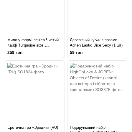
Мило у формі пеніса Чистий
Дерев'яний кубик з позами
Кайф Turquoise size L,
Adrien Lastic Dice Sexy (1 шт)
крафтове мило-член,
259 грн
59 грн
натуральне
Еротична гра «Эродит» (RU)
Подарунковий набір