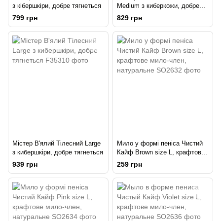
з кібершкіри, добре тягнеться
Medium з киберкожи, добре
тягнеться
799 грн
829 грн
Містер В'ялий Тілесний Large
Мило у формі пеніса Чистий
з кибершкіри, добре тягнеться
Кайф Brown size L, крафтове
мило-член, натуральне
939 грн
259 грн