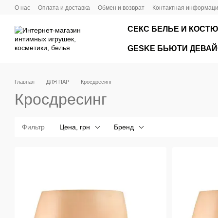
Перейти к основному контенту
О нас
Оплата и доставка
Обмен и возврат
Контактная информац
СЕКС БЕЛЬЕ И КОСТ
GЕSKE БЬЮТИ ДЕВА
Главная
ДЛЯ ПАР
Кросдресинг
Кросдресинг
Фильтр
Цена, грн
Бренд