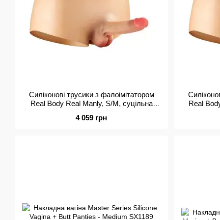
Силіконові трусики з фалоімітатором
Силіконо
Real Body Real Manly, S/M, суцільна
Real Body
конструкція, для неї
к
4 059 грн