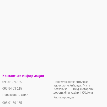
Контактная информация
093 01-69-185
Наш бутік знаходиться за
адресою: м.Київ, вул. Гната
068 84-83-115
Хоткевича, 10 Вхід зі сторони
дороги, біля кав'ярні KAVAvar
Перезвонить вам?
Карта проезда
093 01-69-185