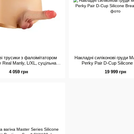
ві трусики з фалоімітатором
Накладні силіконові груди Ma
 Real Manly, L/XL, суцільна
Perky Pair D-Cup Silicone
онструкція, для неї
4 059 грн
19 999 грн