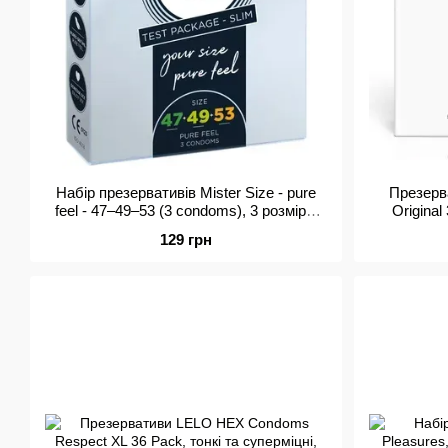
Набір презервативів Mister Size - pure
Презерв
feel - 47–49–53 (3 condoms), 3 розміри,
Original
товщина 0,05 мм
129 грн