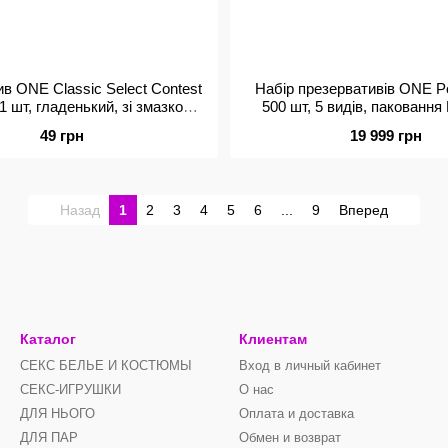
в ONE Classic Select Contest
Набір презервативів ONE Po
 1 шт, гладенький, зі змазкою,
500 шт, 5 видів, паковання
зайнерське паковання
49 грн
19 999 грн
Назад
1
2
3
4
5
6
...
9
Вперед
Каталог
Клиентам
СЕКС БЕЛЬЕ И КОСТЮМЫ
Вход в личный кабинет
СЕКС-ИГРУШКИ
О нас
ДЛЯ НЬОГО
Оплата и доставка
ДЛЯ ПАР
Обмен и возврат