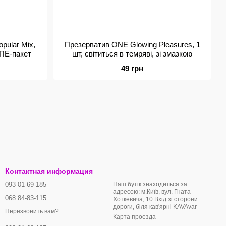
pular Mix,
Презерватив ONE Glowing Pleasures, 1
 ПЕ-пакет
шт, світиться в темряві, зі змазкою
49 грн
Контактная информация
093 01-69-185
Наш бутік знаходиться за
адресою: м.Київ, вул. Гната
068 84-83-115
Хоткевича, 10 Вхід зі сторони
дороги, біля кав'ярні KAVAvar
Перезвонить вам?
Карта проезда