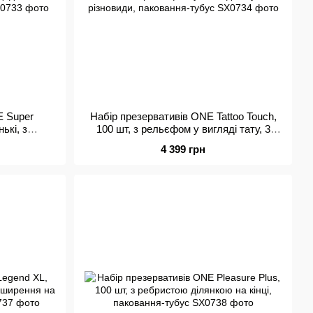
E Super
Набір презервативів ONE Tattoo Touch,
ькі, з
100 шт, з рельєфом у вигляді тату, 3
ання-тубус
різновиди, паковання-тубус
4 399 грн