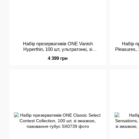
Набір презервативів ONE Vanish
Набір п
Hyperthin, 100 шт, ультратонкі, зі
Pleasures, 
змазкою, паковання-тубус
зма
4 399 грн