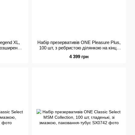
egend XL,
Набір презервативів ONE Pleasure Plus,
 розширення
100 шт, з ребристою ділянкою на кінці,
убус
паковання-тубус
4 399 грн