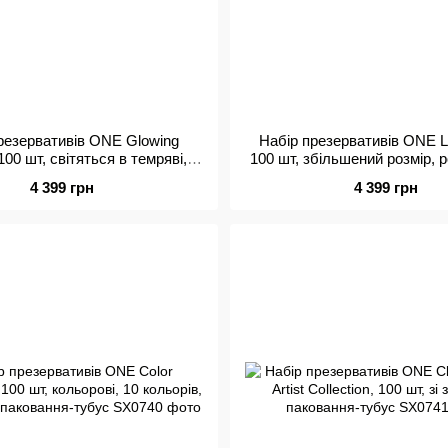
резервативів ONE Glowing
Набір презервативів ONE L
100 шт, світяться в темряві, зі
100 шт, збільшений розмір,
зкою, паковання-тубус
на кінці, паковання-т
4 399 грн
4 399 грн