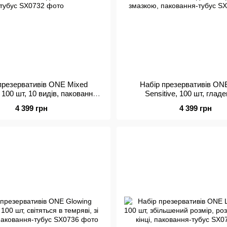
презервативів ONE Mixed
Набір презервативів ON
 100 шт, 10 видів, паковання-
Sensitive, 100 шт, гладен
тубус
додатковою змазкою, паков
4 399 грн
4 399 грн