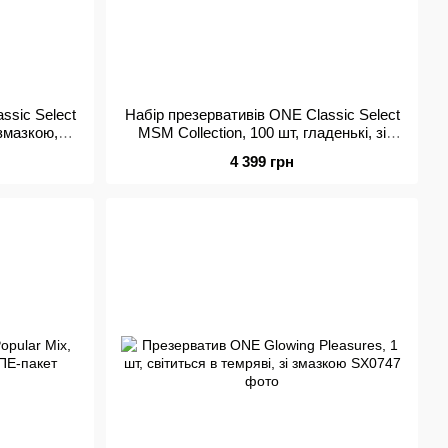
ssic Select
Набір презервативів ONE Classic Select
і змазкою,
MSM Collection, 100 шт, гладенькі, зі
змазкою, паковання-тубус
4 399 грн