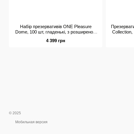
Набір презервативів ONE Pleasure
Презервати
Dome, 100 шт, гладенькі, з розширеною
Collection,
головкою, паковання-тубус
ди
4 399 грн
© 2025
Мобильная версия