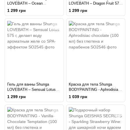
LOVEBATH – Ocean
LOVEBATH – Dragon Fruit 575
temptations 575 г, делает воду
г, делает воду ароматным
1 299 грн
1 299 грн
ароматным желе со SPA-
желе со SPA-эффектом
эффектом
Гель для ванны Shunga
Краска для тела Shunga
LOVEBATH – Sensual Lotus
BODYPAINTING - Aphrodisiac
575 г, делает воду ароматным
chocolate (100 мл) без
1 299 грн
1 039 грн
желе со SPA-эффектом
глютена и парабенов