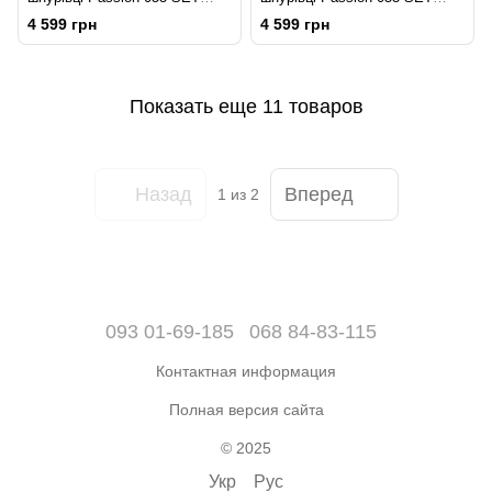
WILLIAM S/M Black, жилет,
WILLIAM XXL/XXXL Black,
4 599 грн
4 599 грн
боксери
жилет, боксери
Показать еще 11 товаров
Назад
Вперед
1
из 2
093 01-69-185
068 84-83-115
Контактная информация
Полная версия сайта
© 2025
Укр
Рус