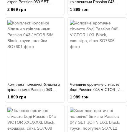
стреп Passion 039 SET
кріпленнями Passion 043
ANDREW XXL/XXXL Black,
JACOB L/XL Black, труси,
2 669 грн
1 899 грн
стринги, шлейки
шлейки
Комплект чоловічої білизни з
Чоловіче еротичне сітчасте
кріпленнями Passion 043
боді Passion 045 VICTOR L/XL
JACOB S/M Black, труси,
Black, екошкіра, сітка
1 899 грн
1 989 грн
шлейки