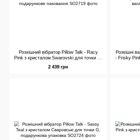
Розкішний вібратор Pillow Talk - Racy
Розкішні в
Pink з кристалом Swarovski для точки G,
- Frisky Pi
подарункове паковання
2 439 грн