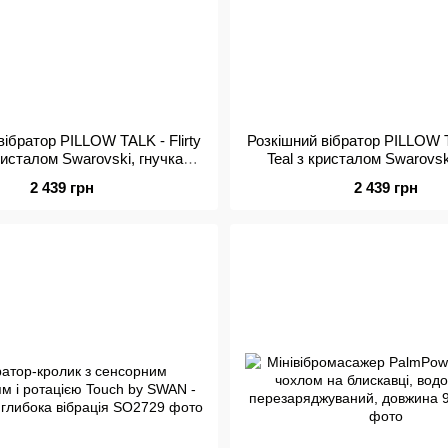
вібратор PILLOW TALK - Flirty
Розкішний вібратор PILLOW TA
ристалом Swarovski, гнучка
Teal з кристалом Swarovsk
головка
головка
2 439 грн
2 439 грн