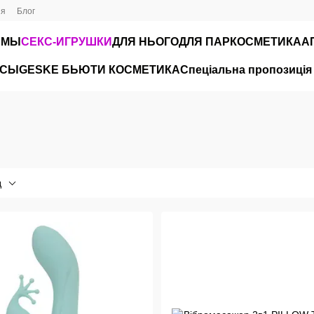
ия
Блог
ЮМЫ
СЕКС-ИГРУШКИ
ДЛЯ НЬОГО
ДЛЯ ПАР
КОСМЕТИКА
А
ЙСЫ
GESKE БЬЮТИ КОСМЕТИКА
Спеціальна пропозиція
д