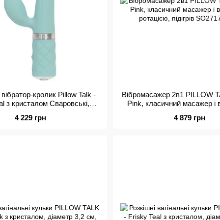
вібратор-кролик Pillow Talk -
Вібромасажер 2в1 PILLOW TA
al з кристалом Сваровські,
Pink, класичний масажер і 
потужний
ротацією, підігрів
4 229 грн
4 879 грн