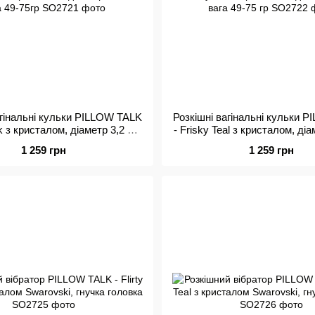
агінальні кульки PILLOW TALK
Розкішні вагінальні кульки 
nk з кристалом, діаметр 3,2 см,
- Frisky Teal з кристалом, діа
вага 49-75гр
вага 49-75 гр
1 259 грн
1 259 грн