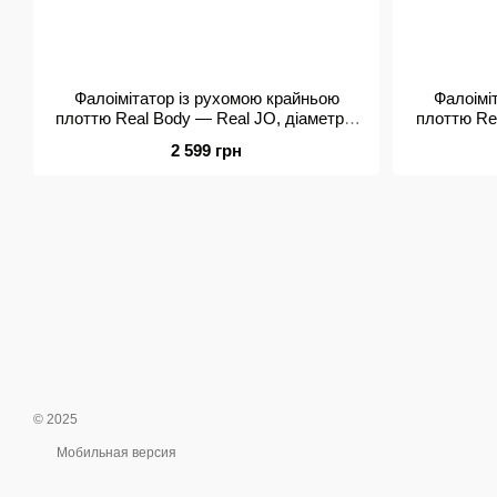
Фалоімітатор із рухомою крайньою
Фалоімі
плоттю Real Body — Real JO, діаметр 4
плоттю Rea
см, TPE
2 599 грн
© 2025
Мобильная версия