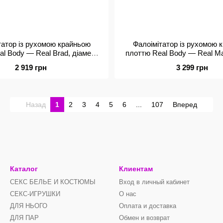
татор із рухомою крайньою
Фалоімітатор із рухомою 
l Body — Real Brad, діаметр
плоттю Real Body — Real Ma
4 см, TPE
4,3 см, TPE
2 919 грн
3 299 грн
Назад
1
2
3
4
5
6
...
107
Вперед
Каталог
Клиентам
СЕКС БЕЛЬЕ И КОСТЮМЫ
Вход в личный кабинет
СЕКС-ИГРУШКИ
О нас
ДЛЯ НЬОГО
Оплата и доставка
ДЛЯ ПАР
Обмен и возврат