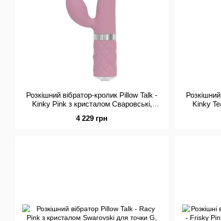
Розкішний вібратор-кролик Pillow Talk -
Розкішний 
Kinky Pink з кристалом Сваровські,
Kinky Te
потужний
4 229 грн