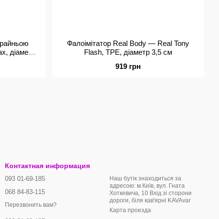
крайньою
Фалоімітатор Real Body — Real Tony
x, діаметр
Flash, TPE, діаметр 3,5 см
919 грн
Контактная информация
093 01-69-185
Наш бутік знаходиться за
адресою: м.Київ, вул. Гната
068 84-83-115
Хоткевича, 10 Вхід зі сторони
дороги, біля кав'ярні KAVAvar
Перезвонить вам?
Карта проезда