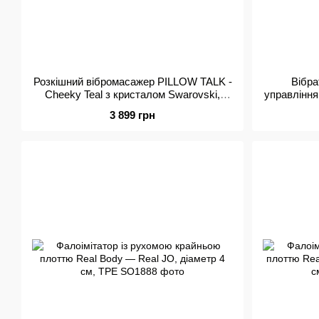
Розкішний вібромасажер PILLOW TALK -
Вібра
Cheeky Teal з кристалом Swarovski,
управління
плавне підвищення потужності
Duo P
3 899 грн