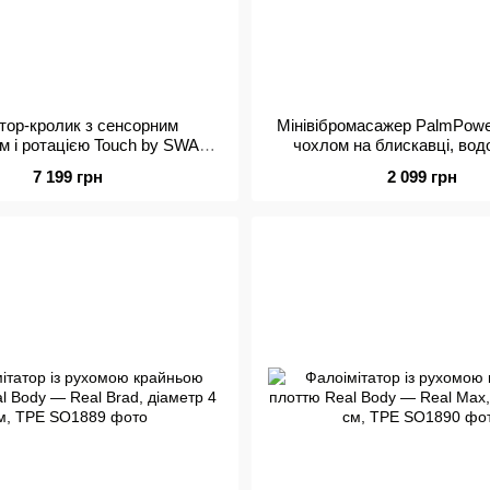
тор-кролик з сенсорним
Мінівібромасажер PalmPower
м і ротацією Touch by SWAN -
чохлом на блискавці, водо
urple, глибока вібрація
перезаряджуваний, довж
7 199 грн
2 099 грн