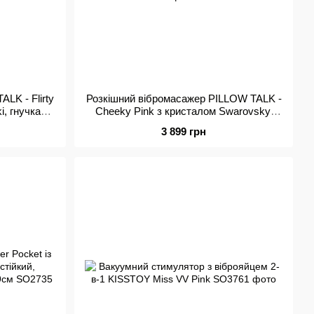
LK - Flirty
Розкішний вібромасажер PILLOW TALK -
i, гнучка
Cheeky Pink з кристалом Swarovsky,
плавне підвищення потужності
3 899 грн