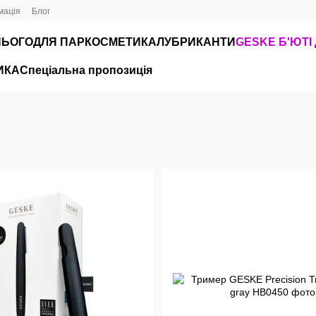
мація
Блог
НЬОГО
ДЛЯ ПАР
КОСМЕТИКА
ЛУБРИКАНТИ
GЕSKE Б'ЮТІ
ИКА
Спеціальна пропозиція