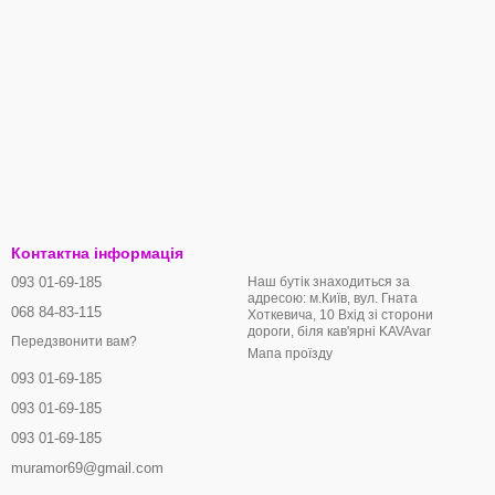
Контактна інформація
093 01-69-185
Наш бутік знаходиться за
адресою: м.Київ, вул. Гната
068 84-83-115
Хоткевича, 10 Вхід зі сторони
дороги, біля кав'ярні KAVAvar
Передзвонити вам?
Мапа проїзду
093 01-69-185
093 01-69-185
093 01-69-185
muramor69@gmail.com