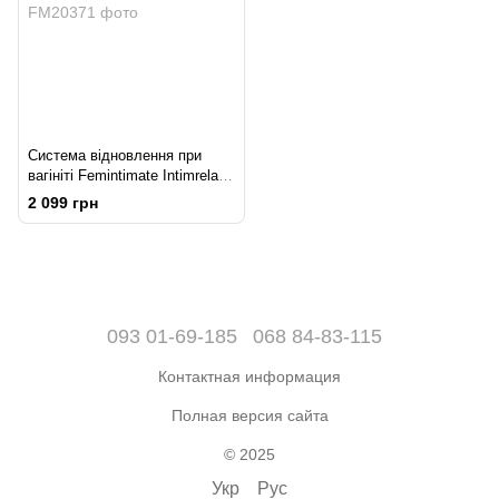
Система відновлення при
вагініті Femintimate Intimrelax
для зняття спазмів під час
2 099 грн
введення
093 01-69-185
068 84-83-115
Контактная информация
Полная версия сайта
© 2025
Укр
Рус