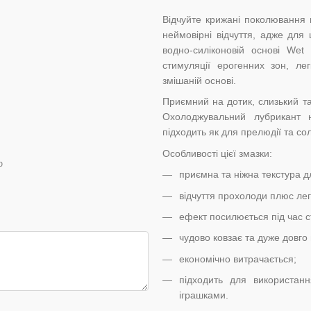
Відчуйте крижані поколювання 
неймовірні відчуття, адже для
водно-силіконовій основі Wet 
стимуляції ерогенних зон, ле
змішаній основі.
Приємний на дотик, слизький та
Охолоджувальний лубрикант на
підходить як для прелюдії та сол
Особливості цієї змазки:
ю
приємна та ніжна текстура д
відчуття прохолоди плюс ле
ефект посилюється під час с
чудово ковзає та дуже довго 
економічно витрачається;
підходить для використан
іграшками.