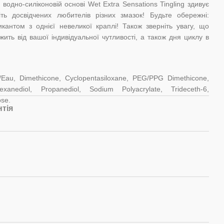
одно-силіконовій основі Wet Extra Sensations Tingling здивує
ь досвідчених любителів різних змазок! Будьте обережні:
кантом з однієї невеликої краплі! Також зверніть увагу, що
жить від вашої індивідуальної чутливості, а також дня циклу в
/Eau, Dimethicone, Cyclopentasiloxane, PEG/PPG Dimethicone,
exanediol, Propanediol, Sodium Polyacrylate, Trideceth-6,
ose.
нтія