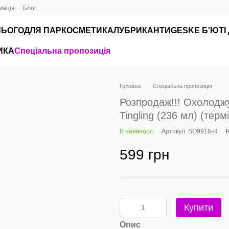
мація
Блог
НЬОГО
ДЛЯ ПАР
КОСМЕТИКА
ЛУБРИКАНТИ
GЕSKE Б'ЮТІ
ИКА
Спеціальна пропозиція
Головна
Спеціальна пропозиція
Розпродаж!!! Охолоджу
Tingling (236 мл) (терм
В наявності
Артикул: SO9918-R
Н
599 грн
Купити
Опис