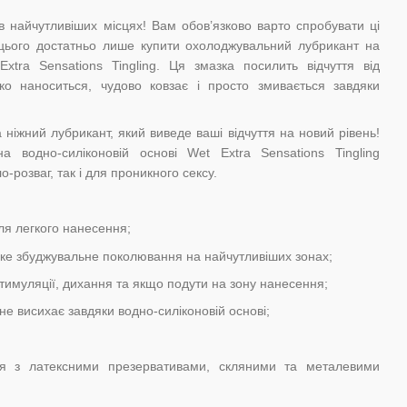
в найчутливіших місцях! Вам обов’язково варто спробувати ці
 цього достатньо лише купити охолоджувальний лубрикант на
Extra Sensations Tingling. Ця змазка посилить відчуття від
гко наноситься, чудово ковзає і просто змивається завдяки
 ніжний лубрикант, який виведе ваші відчуття на новий рівень!
 водно-силіконовій основі Wet Extra Sensations Tingling
о-розваг, так і для проникного сексу.
ля легкого нанесення;
гке збуджувальне поколювання на найчутливіших зонах;
тимуляції, дихання та якщо подути на зону нанесення;
не висихає завдяки водно-силіконовій основі;
ня з латексними презервативами, скляними та металевими