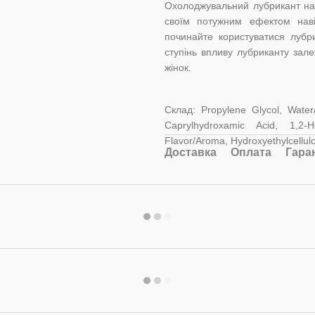
Охолоджувальний лубрикант на в
своїм потужним ефектом навіт
починайте користуватися лубри
ступінь впливу лубриканту зале
жінок.
Склад: Propylene Glycol, Water
Caprylhydroxamic Acid, 1,2-H
Flavor/Aroma, Hydroxyethylcellul
Доставка
Оплата
Гара