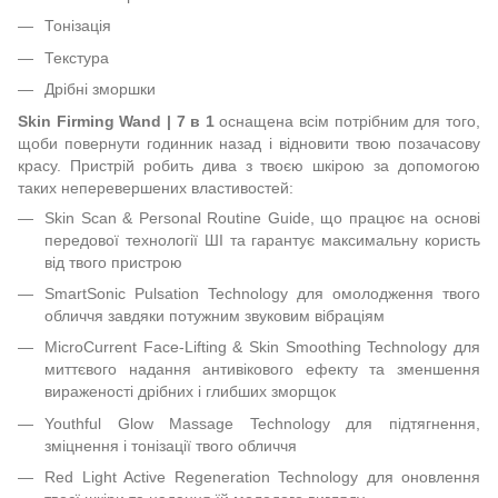
Тонізація
Текстура
Дрібні зморшки
Skin Firming Wand | 7 в 1
оснащена всім потрібним для того,
щоби повернути годинник назад і відновити твою позачасову
красу. Пристрій робить дива з твоєю шкірою за допомогою
таких неперевершених властивостей:
Skin Scan & Personal Routine Guide, що працює на основі
передової технології ШІ та гарантує максимальну користь
від твого пристрою
SmartSonic Pulsation Technology для омолодження твого
обличчя завдяки потужним звуковим вібраціям
MicroCurrent Face-Lifting & Skin Smoothing Technology для
миттєвого надання антивікового ефекту та зменшення
вираженості дрібних і глибших зморщок
Youthful Glow Massage Technology для підтягнення,
зміцнення і тонізації твого обличчя
Red Light Active Regeneration Technology для оновлення