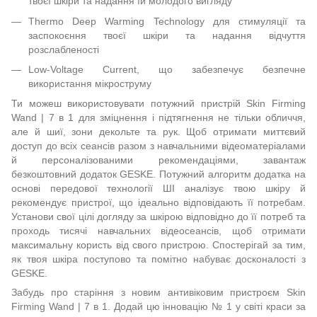
твоєї шкіри та надання їй молодого вигляду
Thermo Deep Warming Technology для стимуляції та
заспокоєння твоєї шкіри та надання відчуття
розслабленості
Low-Voltage Current, що забезпечує безпечне
використання мікроструму
Ти можеш використовувати потужний пристрій Skin Firming
Wand | 7 в 1 для зміцнення і підтягнення не тільки обличчя,
але й шиї, зони декольте та рук. Щоб отримати миттєвий
доступ до всіх сеансів разом з навчальними відеоматеріалами
й персоналізованими рекомендаціями, завантаж
безкоштовний додаток GESKE. Потужний алгоритм додатка на
основі передової технології ШІ аналізує твою шкіру й
рекомендує пристрої, що ідеально відповідають її потребам.
Установи свої цілі догляду за шкірою відповідно до її потреб та
проходь тисячі навчальних відеосеансів, щоб отримати
максимальну користь від свого пристрою. Спостерігай за тим,
як твоя шкіра поступово та помітно набуває досконалості з
GESKE.
Забудь про старіння з новим антивіковим пристроєм Skin
Firming Wand | 7 в 1. Додай цю інновацію № 1 у світі краси за