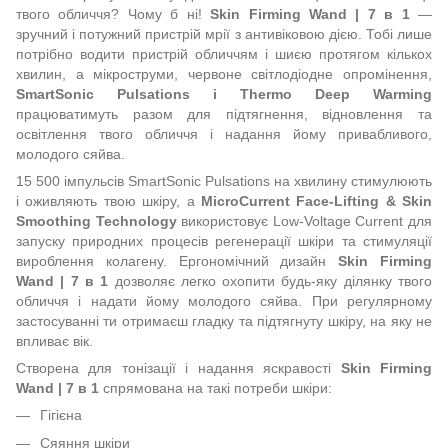
твого обличчя? Чому б ні!
Skin Firming Wand | 7 в 1
—
зручний і потужний пристрій мрії з антивіковою дією. Тобі лише
потрібно водити пристрій обличчям і шиєю протягом кількох
хвилин, а мікроструми, червоне світлодіодне опромінення,
SmartSonic Pulsations і Thermo Deep Warming
працюватимуть разом для підтягнення, відновлення та
освітлення твого обличчя і надання йому привабливого,
молодого сяйва.
15 500 імпульсів SmartSonic Pulsations на хвилину стимулюють
і оживляють твою шкіру, а
MicroCurrent Face-Lifting & Skin
Smoothing Technology
використовує Low-Voltage Current для
запуску природних процесів регенерації шкіри та стимуляції
вироблення колагену. Ергономічний дизайн
Skin Firming
Wand | 7 в 1
дозволяє легко охопити будь-яку ділянку твого
обличчя і надати йому молодого сяйва. При регулярному
застосуванні ти отримаєш гладку та підтягнуту шкіру, на яку не
впливає вік.
Створена для тонізації і надання яскравості
Skin Firming
Wand | 7 в 1
спрямована на такі потреби шкіри:
Гігієна
Сяяння шкіри