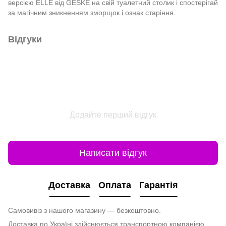
версією ELLE від GESKE на свій туалетний столик і спостерігай
за магічним зникненням зморщок і ознак старіння.
Відгуки
Додайте перший відгук
Написати відгук
Доставка
Оплата
Гарантія
Самовивіз з нашого магазину — безкоштовно.
Доставка по Україні здійснюється транспортною компанією