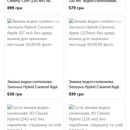
Creamy Cum (150 мл) на
100 мл, водно-силіконовий,
гібридній основі з олією
тривале ковзання, підходить
899 грн
579 грн
звіробою
для секс-іграшок
Змазка водно-силіконова
Змазка водно-силіконова
Sensuva Hybrid Caramel Apple
Sensuva Hybrid Caramel Apple
(57 мл) без цукру, можна для
(125мл) без цукру, можна для
639 грн
939 грн
оральних пестощів
оральних пестощів