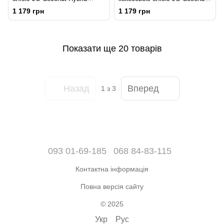
ORIGINAL (120 мл) біла
Hybrid WARMING (120 мл)
1 179 грн
1 179 грн
біла
Показати ще 20 товарів
Назад
Вперед
1
з 3
093 01-69-185
068 84-83-115
Контактна інформація
Повна версія сайту
© 2025
Укр
Рус