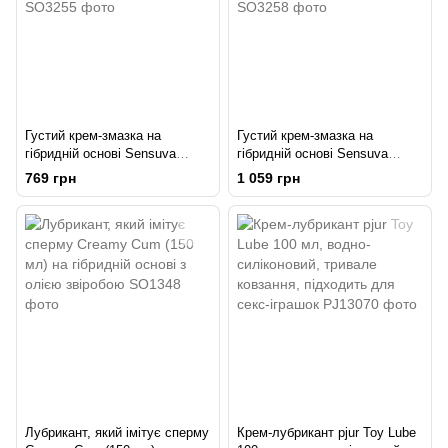
Густий крем-змазка на
Густий крем-змазка на
гібридній основі Sensuva
гібридній основі Sensuva
UltraThick Hybrid Formula (50
UltraThick Hybrid Formula (100
769 грн
1 059 грн
мл) рН збалансована
мл) рН збалансована
Лубрикант, який імітує сперму
Крем-лубрикант pjur Toy Lube