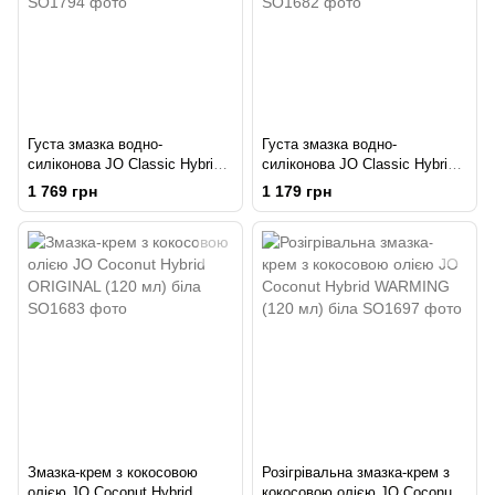
Густа змазка водно-
Густа змазка водно-
силіконова JO Classic Hybrid
силіконова JO Classic Hybrid
(240 мл) без парабенів,
(120 мл) без парабенів,
1 769 грн
1 179 грн
гліцерину та олій
гліцерину та олій
Змазка-крем з кокосовою
Розігрівальна змазка-крем з
олією JO Coconut Hybrid
кокосовою олією JO Coconut