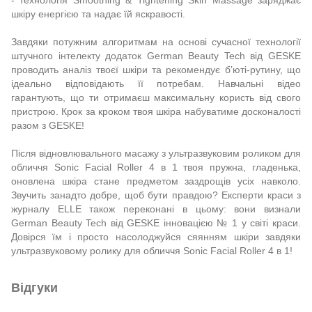
шкіру енергією та надає їй яскравості.
Завдяки потужним алгоритмам на основі сучасної технології
штучного інтелекту додаток German Beauty Tech від GESKE
проводить аналіз твоєї шкіри та рекомендує б’юті-рутину, що
ідеально відповідають її потребам. Навчальні відео
гарантують, що ти отримаєш максимальну користь від свого
пристрою. Крок за кроком твоя шкіра набуватиме досконалості
разом з GESKE!
Після відновлювального масажу з ультразвуковим роликом для
обличчя Sonic Facial Roller 4 в 1 твоя пружна, гладенька,
оновлена шкіра стане предметом заздрощів усіх навколо.
Звучить занадто добре, щоб бути правдою? Експерти краси з
журналу ELLE також переконані в цьому: вони визнали
German Beauty Tech від GESKE інновацією № 1 у світі краси.
Довірся їм і просто насолоджуйся сяянням шкіри завдяки
ультразвуковому ролику для обличчя Sonic Facial Roller 4 в 1!
Відгуки