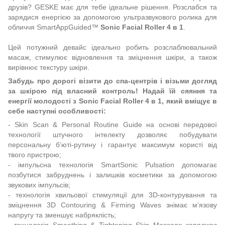
друзів? GESKE має для тебе ідеальне рішення. Розслабся та
зарядися енергією за допомогою ультразвукового ролика для
обличчя SmartAppGuided™
Sonic Facial Roller 4 в 1
.
Цей потужний девайс ідеально робить розслаблювальний
масаж, стимулює відновлення та зміцнення шкіри, а також
вирівнює текстуру шкіри.
Забудь про дорогі візити до спа-центрів і візьми догляд
за шкірою під власний контроль! Надай їй сяяння та
енергії молодості з Sonic Facial Roller 4 в 1, який вміщує в
себе наступні особливості:
- Skin Scan & Personal Routine Guide на основі передової
технології штучного інтелекту дозволяє побудувати
персональну б’юті-рутину і гарантує максимум користі від
твого пристрою;
- імпульсна технологія SmartSonic Pulsation допомагає
позбутися забруднень і залишків косметики за допомогою
звукових імпульсів;
- технологія хвильової стимуляції для 3D-контурування та
зміцнення 3D Contouring & Firming Waves знімає мʼязову
напругу та зменшує набряклість;
- технологія Smoothing & Tightening Skin Massage заряджає