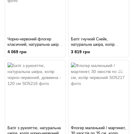
Чорно-червоний флогер
Батіг гнучкий Снейк,
класичний, натуральна шкіра,
натуральна шкіра, колір
50 хвостів, по 50см, рукоятка
чорно-червоний, довжина - 80
4 069 грн
3 819 грн
20см
см
Батіг з рукояттю, натуральна
Флогер маленький / мартинет,
шкіра, колір чорно-червоний,
30 хвостів по 35 см, колір