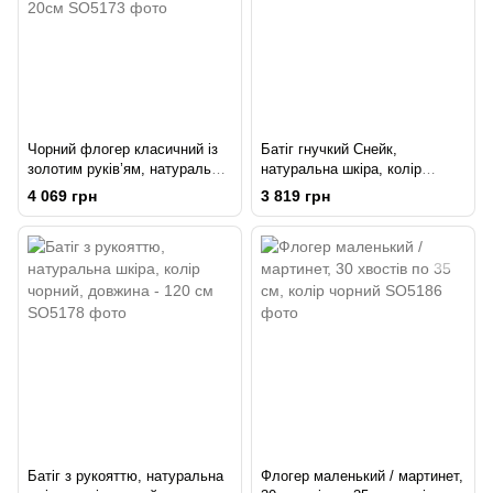
Чорний флогер класичний із
Батіг гнучкий Снейк,
золотим руків’ям, натуральна
натуральна шкіра, колір
шкіра, 50 хвостів, по 50см,
чорний, довжина - 80 см
4 069 грн
3 819 грн
руків’я 20см
Батіг з рукояттю, натуральна
Флогер маленький / мартинет,